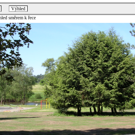
Výhled
hled směrem k řece