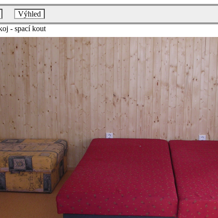
Výhled
oj - spací kout