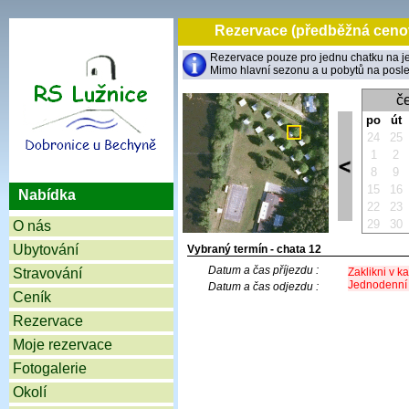
Rezervace (předběžná cenov
Rezervace pouze pro jednu chatku na je
Mimo hlavní sezonu a u pobytů na posled
č
po
út
24
25
1
2
8
9
15
16
Nabídka
22
23
29
30
O nás
Ubytování
Vybraný termín - chata 12
Datum a čas příjezdu :
Stravování
Zaklikni v k
Jednodenní p
Datum a čas odjezdu :
Ceník
Rezervace
Moje rezervace
Fotogalerie
Okolí