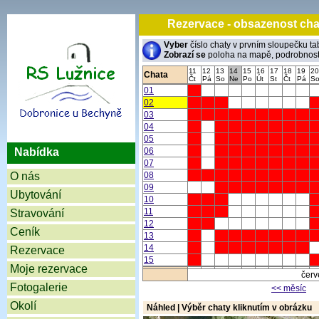
Rezervace - obsazenost
Vyber
číslo chaty v prvním sloupečku ta
Zobrazí se
poloha na mapě, podrobnosti 
11
12
13
14
15
16
17
18
19
20
Chata
Čt
Pá
So
Ne
Po
Út
St
Čt
Pá
S
01
02
03
04
05
Nabídka
06
07
O nás
08
09
Ubytování
10
11
Stravování
12
Ceník
13
14
Rezervace
15
Moje rezervace
červ
Fotogalerie
<< měsíc
Okolí
Náhled | Výběr chaty kliknutím v obrázku