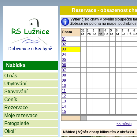
Rezervace - obsazenost
Vyber
číslo chaty v prvním sloupečku ta
Zobrazí se
poloha na mapě, podrobnosti 
31
1
2
3
4
5
6
7
8
9
Chata
Čt
Pá
So
Ne
Po
Út
St
Čt
Pá
S
01
02
03
04
05
Nabídka
06
07
O nás
08
09
Ubytování
10
11
Stravování
12
Ceník
13
14
Rezervace
15
Moje rezervace
Fotogalerie
<< měsíc
Okolí
Náhled | Výběr chaty kliknutím v obrázku