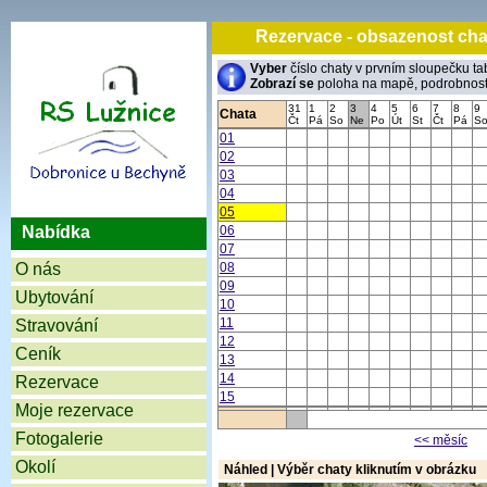
Rezervace - obsazenost
Vyber
číslo chaty v prvním sloupečku ta
Zobrazí se
poloha na mapě, podrobnosti 
31
1
2
3
4
5
6
7
8
9
Chata
Čt
Pá
So
Ne
Po
Út
St
Čt
Pá
S
01
02
03
04
05
Nabídka
06
07
O nás
08
09
Ubytování
10
11
Stravování
12
Ceník
13
14
Rezervace
15
Moje rezervace
Fotogalerie
<< měsíc
Okolí
Náhled | Výběr chaty kliknutím v obrázku