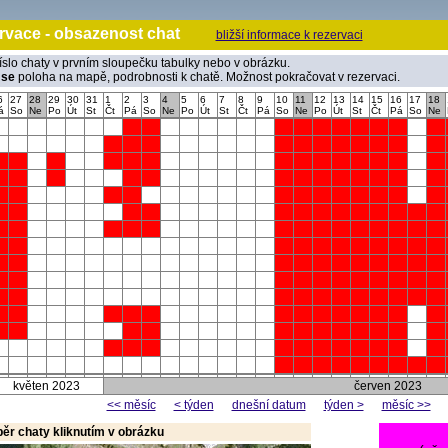
rvace - obsazenost chat
bližší informace k rezervaci
íslo chaty v prvním sloupečku tabulky nebo v obrázku.
 se
poloha na mapě, podrobnosti k chatě. Možnost pokračovat v rezervaci.
6
27
28
29
30
31
1
2
3
4
5
6
7
8
9
10
11
12
13
14
15
16
17
18
á
So
Ne
Po
Út
St
Čt
Pá
So
Ne
Po
Út
St
Čt
Pá
So
Ne
Po
Út
St
Čt
Pá
So
Ne
květen 2023
červen 2023
<< měsíc
< týden
dnešní datum
týden >
měsíc >>
běr chaty kliknutím v obrázku