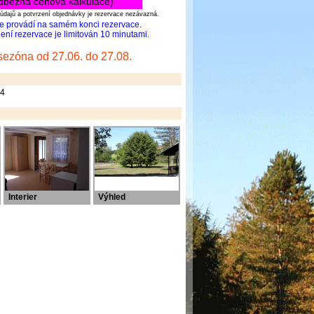
dběžná cenová kalkulace)
údajů a potvrzení objednávky je rezervace nezávazná.
se provádí na samém konci rezervace.
ní rezervace je limitován 10 minutami.
sezóna od 27.06. do 27.08.
 4
Interier
Výhled