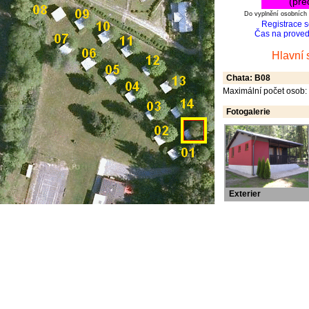
(pře
Do vyplnění osobních 
Registrace 
Čas na provede
Hlavní 
Chata: B08
Maximální počet osob:
Fotogalerie
Exterier