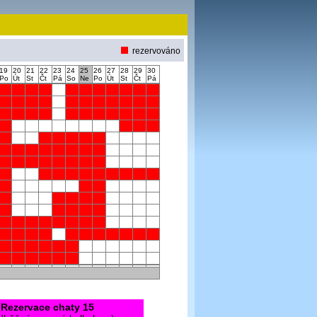
rezervováno
19
20
21
22
23
24
25
26
27
28
29
30
Po
Út
St
Čt
Pá
So
Ne
Po
Út
St
Čt
Pá
Rezervace chaty 15