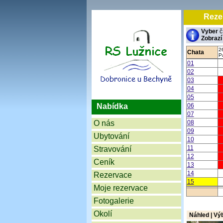
Reze
Vyber
č
Zobrazí
2
Chata
P
01
02
03
04
05
Nabídka
06
07
O nás
08
09
Ubytování
10
11
Stravování
12
Ceník
13
14
Rezervace
15
Moje rezervace
Fotogalerie
Okolí
Náhled | Vý